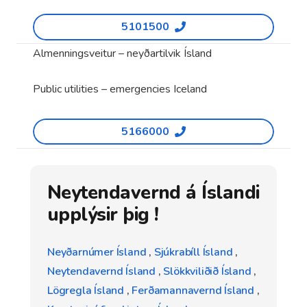
5101500
Almenningsveitur – neyðartilvik Ísland
Public utilities – emergencies Iceland
5166000
Neytendavernd á Íslandi
upplýsir þig !
Neyðarnúmer Ísland
,
Sjúkrabíll Ísland
,
Neytendavernd Ísland
,
Slökkviliðið Ísland
,
Lögregla Ísland
,
Ferðamannavernd Ísland
,