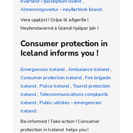
Kvartanir í fjarskiptum Ísland
,
Almenningsveitur – neyðartilvik Ísland .
Vera upplýst ! Grípa til aðgerða !
Neytendavernd á Íslandi hjálpar þér !
Consumer protection in
Iceland informs you !
Emergencies Iceland
,
Ambulance Iceland
,
Consumer protection Iceland
,
Fire brigade
Iceland
,
Police Iceland
,
Tourist protection
Iceland
,
Telecommunications complaints
Iceland
,
Public utilities – emergencies
Iceland
.
Be informed ! Take action ! Consumer
protection in Iceland helps you !