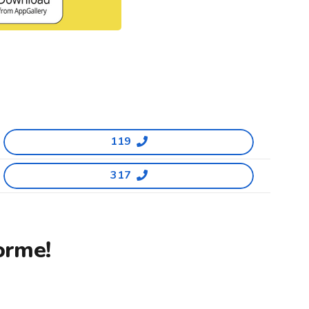
119
317
orme!