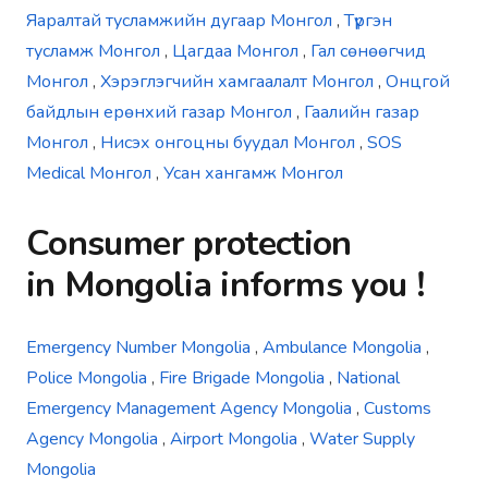
Яаралтай тусламжийн дугаар Монгол
,
Түргэн
тусламж Монгол
,
Цагдаа Монгол
,
Гал сөнөөгчид
Монгол
,
Хэрэглэгчийн хамгаалалт Монгол
,
Онцгой
байдлын ерөнхий газар Монгол
,
Гаалийн газар
Монгол
,
Нисэх онгоцны буудал Монгол
,
SOS
Medical Монгол
,
Усан хангамж Монгол
Consumer protection
in
Mongolia
informs you !
Emergency Number Mongolia
,
Ambulance Mongolia
,
Police Mongolia
,
Fire Brigade Mongolia
,
National
Emergency Management Agency Mongolia
,
Customs
Agency Mongolia
,
Airport Mongolia
,
Water Supply
Mongolia